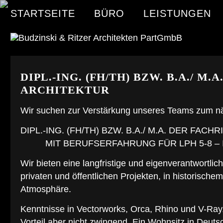
STARTSEITE
BÜRO
LEISTUNGEN
DIPL.-ING. (FH/TH) BZW. B.A./ M
ARCHITEKTUR
Wir suchen zur Verstärkung unseres Teams zum nä
DIPL.-ING. (FH/TH) BZW. B.A./ M.A. DE
MIT BERUFSERFAHRUNG FÜR LPH 5-8 – I
Wir bieten eine langfristige und eigenverantwortlic
privaten und öffentlichen Projekten, in historische
Atmosphäre.
Kenntnisse in Vectorworks, Orca, Rhino und V-Ray
Vorteil aber nicht zwingend. Ein Wohnsitz in Deuts